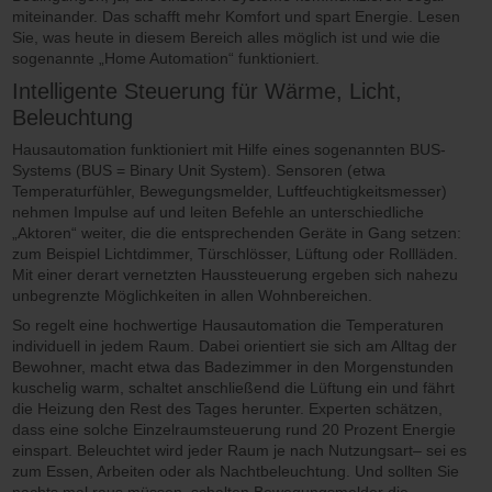
miteinander. Das schafft mehr Komfort und spart Energie. Lesen
Sie, was heute in diesem Bereich alles möglich ist und wie die
sogenannte „Home Automation“ funktioniert.
Intelligente Steuerung für Wärme, Licht,
Beleuchtung
Hausautomation funktioniert mit Hilfe eines sogenannten BUS-
Systems (BUS = Binary Unit System). Sensoren (etwa
Temperaturfühler, Bewegungsmelder, Luftfeuchtigkeitsmesser)
nehmen Impulse auf und leiten Befehle an unterschiedliche
„Aktoren“ weiter, die die entsprechenden Geräte in Gang setzen:
zum Beispiel Lichtdimmer, Türschlösser, Lüftung oder Rollläden.
Mit einer derart vernetzten Haussteuerung ergeben sich nahezu
unbegrenzte Möglichkeiten in allen Wohnbereichen.
So regelt eine hochwertige Hausautomation die Temperaturen
individuell in jedem Raum. Dabei orientiert sie sich am Alltag der
Bewohner, macht etwa das Badezimmer in den Morgenstunden
kuschelig warm, schaltet anschließend die Lüftung ein und fährt
die Heizung den Rest des Tages herunter. Experten schätzen,
dass eine solche Einzelraumsteuerung rund 20 Prozent Energie
einspart. Beleuchtet wird jeder Raum je nach Nutzungsart– sei es
zum Essen, Arbeiten oder als Nachtbeleuchtung. Und sollten Sie
nachts mal raus müssen, schalten Bewegungsmelder die