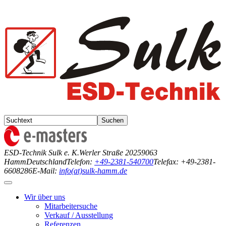
ESD-Technik Sulk e. K.
Werler Straße 202
59063
Hamm
Deutschland
Telefon:
+49-2381-540700
Telefax: +49-2381-
6608286
E-Mail:
info(at)sulk-hamm.de
Wir über uns
Mitarbeitersuche
Verkauf / Ausstellung
Referenzen