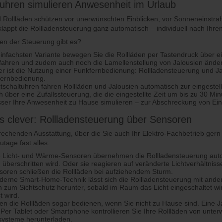
tuhren simulieren Anwesenheit im Urlaub
 Rollläden schützen vor unerwünschten Einblicken, vor Sonneneinstrah
lappt die Rollladensteuerung ganz automatisch – individuell nach Ih
n der Steuerung gibt es?
einfachsten Variante bewegen Sie die Rollläden per Tastendruck über e
fahren und zudem auch noch die Lamellenstellung von Jalousien ände
 ist die Nutzung einer Funkfernbedienung: Rollladensteuerung und Ja
Fernbedienung.
tschaltuhren fahren Rollläden und Jalousien automatisch zur eingestel
ch über eine Zufallssteuerung, die die eingestellte Zeit um bis zu 30 M
ser Ihre Anwesenheit zu Hause simulieren – zur Abschreckung von Ei
 clever: Rollladensteuerung über Sensoren
rechenden Ausstattung, über die Sie auch Ihr Elektro-Fachbetrieb gern i
tage fast alles:
e Licht- und Wärme-Sensoren übernehmen die Rollladensteuerung au
überschritten wird. Oder sie reagieren auf veränderte Lichtverhältni
oren schließen die Rollläden bei aufziehendem Sturm.
erne Smart-Home-Technik lässt sich die Rollladensteuerung mit ander
n zum Sichtschutz herunter, sobald im Raum das Licht eingeschaltet wir
t wird.
en die Rollläden sogar bedienen, wenn Sie nicht zu Hause sind. Eine
 Per Tablet oder Smartphone kontrollieren Sie Ihre Rollläden von unter
systeme herunterladen.