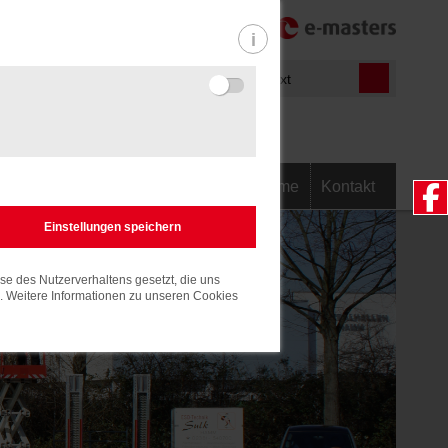
-540700
Informationen
m.de
Home
Kontakt
Light
e des Nutzerverhaltens gesetzt, die uns
n. Weitere Informationen zu unseren Cookies