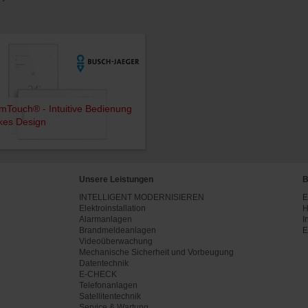
Touch® - Intuitive Bedienung
kes Design
Unsere Leistungen
B
INTELLIGENT MODERNISIEREN
E
Elektroinstallation
H
Alarmanlagen
I
Brandmeldeanlagen
E
Videoüberwachung
Mechanische Sicherheit und Vorbeugung
Datentechnik
E-CHECK
Telefonanlagen
Satellitentechnik
Service & Wartung