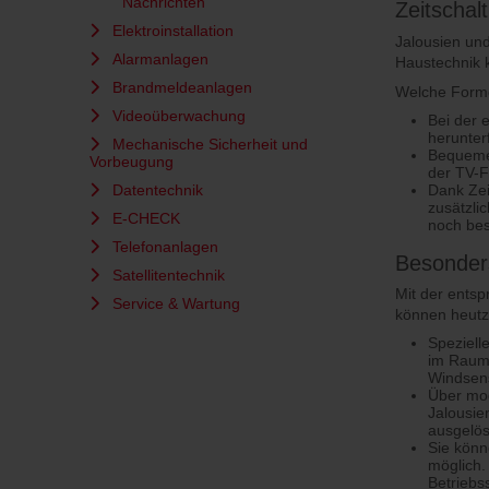
Nachrichten
Zeitschal
Elektroinstallation
Jalousien und
Alarmanlagen
Haustechnik k
Brandmeldeanlagen
Welche Forme
Videoüberwachung
Bei der 
herunter
Mechanische Sicherheit und
Bequemer
Vorbeugung
der TV-
Dank Zei
Datentechnik
zusätzli
E-CHECK
noch bes
Telefonanlagen
Besonders
Satellitentechnik
Mit der entsp
Service & Wartung
können heutzu
Speziell
im Raum 
Windsens
Über mod
Jalousie
ausgelös
Sie könn
möglich.
Betriebs