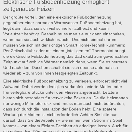
Elektrische Fußbodenheizung ermöglicht
zeitgenaues Heizen
Der größte Vorteil, den eine elektrische Fußbodenheizung
gegenüber einer normalen Warmwasser-Fußbodenheizung hat,
liegt darin, dass sie sich viel schneller aufheizt und kaum
Vorlaufzeit benötigt. Deshalb muss man sie nur dann einschalten,
wenn man sie auch wirklich braucht. Und nicht einmal darum
müssen Sie sich mit der richtigen Smart Home-Technik kümmern:
Per Zeitschaltuhr oder mit einem „intelligenten“ Thermostat bringt
die elektrische Fußbodenheizung das Bad exakt zum gewünschten
Zeitpunkt auf wohlige Wärme: nämlich dann, wenn Sie es betreten.
Und nach dem Duschen schaltet sie sich ebenso automatisch
wieder ab – zum von Ihnen festgelegten Zeitpunkt.
Eine elektrische Fußbodenheizung zu verlegen, erfordert nicht viel
Aufwand. Dabei werden lediglich vorkonfektionierte Matten oder
frei verlegbare Stücke unter den Fliesen angebracht. Letztere
bieten sich besonders für verwinkelte Ecken an. Da die Heizmatten
nur wenige Millimeter dick sind, muss man auch nicht befürchten,
dass sich durch die Installation der Boden hebt. Eine spätere
Wartung der Matten ist nicht erforderlich. Achten Sie bitte nur
darauf, dass Sie die Arbeiten – wie immer, wenn Strom ins Spiel
kommt – von einem Elektro-Fachbetrieb erledigen lassen. Auch für
die notwendige Dämmung sollte man besser die Profis rufen.