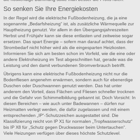
So senken Sie Ihre Energiekosten
In der Regel wird die elektrische Fußbodenheizung, die ja eine
sogenannte „Bedarfsheizung“ ist, als zusätzliche Wärmequelle zur
Hauptheizung genutzt. Vor allem in den Übergangsjahreszeiten
Herbst und Frühjahr kann sie diese entlasten und zeitweise sogar
ersetzen. Das spart Energie – sofern man darauf achtet, dass der
Strombedarf nicht höher wird als die eingesparten Heizkosten.
Informieren Sie sich am besten schon im Vorfeld, wie die eine oder
andere Elektroheizung im Test abgeschnitten hat, gerade was die
Leistung und den damit verbundenen Stromverbrauch betrifft.
Übrigens kann eine elektrische Fußbodenheizung nicht nur die
Bodenfliesen angenehm erwärmen, sondern auch für ebenerdige
Duschen oder Duschwannen genutzt werden. Das hat unter
anderem den Vorteil, dass Flächen und Fliesen schneller trocknen
und die Gefahr von Schimmelbildung gebannt ist. Doch Vorsicht: In
diesen Bereichen – wie auch unter Badewannen – dürfen nur
Heizmatten verlegt werden, die dafür zugelassen und mit einem
entsprechenden „IP“-Schutzzeichen ausgestattet sind. Die
Klassifizierung reicht von IP X1 für normalen „Tropfwasserschutz“
bis IP X8 für „Schutz gegen Druckwasser beim Untertauchen“.
Viele Heizungen verfügen über dieses höchste Schutzlevel.