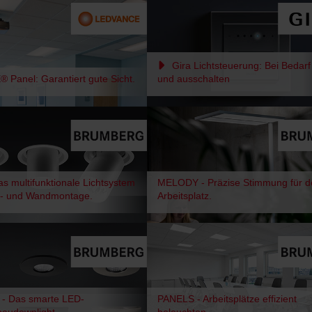
Gira Lichtsteuerung: Bei Bedarf
Panel: Garantiert gute Sicht.
und ausschalten
s multifunktionale Lichtsystem
MELODY - Präzise Stimmung für d
n- und Wandmontage.
Arbeitsplatz.
 Das smarte LED-
PANELS - Arbeitsplätze effizient
audownlight.
beleuchten.