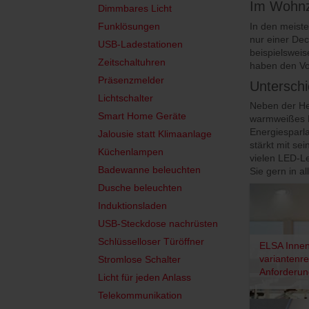
Im Wohnzi
Dimmbares Licht
In den meist
Funklösungen
nur einer Dec
USB-Ladestationen
beispielsweis
Zeitschaltuhren
haben den Vor
Präsenzmelder
Unterschi
Lichtschalter
Neben der He
Smart Home Geräte
warmweißes L
Energiesparla
Jalousie statt Klimaanlage
stärkt mit se
Küchenlampen
vielen LED-L
Badewanne beleuchten
Sie gern in a
Dusche beleuchten
Induktionsladen
USB-Steckdose nachrüsten
Schlüsselloser Türöffner
ELSA Innen
variantenre
Stromlose Schalter
Anforderun
Licht für jeden Anlass
Telekommunikation