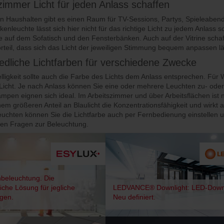
mmer Licht für jeden Anlass schaffen
en Haushalten gibt es einen Raum für TV-Sessions, Partys, Spieleab
kenleuchte lässt sich hier nicht für das richtige Licht zu jedem Anlass
e auf dem Sofatisch und den Fensterbänken. Auch auf der Vitrine sch
teil, dass sich das Licht der jeweiligen Stimmung bequem anpassen lä
edliche Lichtfarben für verschiedene Zwecke
lligkeit sollte auch die Farbe des Lichts dem Anlass entsprechen. Fü
icht. Je nach Anlass können Sie eine oder mehrere Leuchten zu- ode
mpen eignen sich ideal. Im Arbeitszimmer und über Arbeitsflächen ist 
inem größeren Anteil an Blaulicht die Konzentrationsfähigkeit und wirkt
euchten können Sie die Lichtfarbe auch per Fernbedienung einstellen 
llen Fragen zur Beleuchtung.
beleuchtung. Die
iche Lösung für jegliche
LEDVANCE® Downlight: LED-Downl
gen.
Neu definiert.