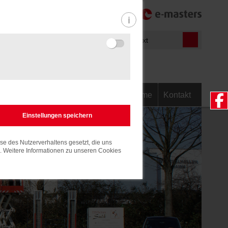
-540700
Informationen
m.de
Home
Kontakt
Light
e des Nutzerverhaltens gesetzt, die uns
n. Weitere Informationen zu unseren Cookies