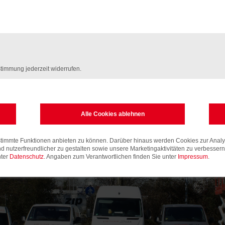
+49-2381
ESD-Technik Sulk e. K.
Werler Straße 202
59063 Hamm
E-Mail:
info(at)sulk-ham
timmung jederzeit widerrufen.
ung
timmte Funktionen anbieten zu können. Darüber hinaus werden Cookies zur Analys
nd nutzerfreundlicher zu gestalten sowie unsere Marketingaktivitäten zu verbesser
nter
Datenschutz
. Angaben zum Verantwortlichen finden Sie unter
Impressum
.