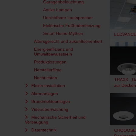
Garagenbeleuchtung
Antike Lampen
Unsichtbare Lautsprecher
Elektrische Fußbodenheizung
Smart Home-Mythen
LEDVANCE® 
Altersgerecht und zukunftsorientiert
Energieeffizienz und
Umweltbewusstsein
Produktlösungen
Herstellerfilme
Nachrichten
TRAXX - Da
zur Decke
Elektroinstallation
Alarmanlagen
Brandmeldeanlagen
Videoüberwachung
Mechanische Sicherheit und
Vorbeugung
Datentechnik
CHOOOSE -
Deckeneinb