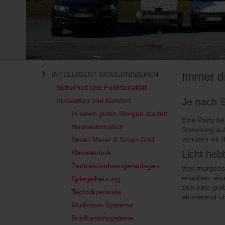
INTELLIGENT MODERNISIEREN
Immer d
Sicherheit und Funktionalität
Je nach S
Innovation und Komfort
In einen guten Morgen starten
Eine Party be
Hausautomation
Stimmung auf
verraten wir 
Smart Meter & Smart Grid
Licht he
Klimatechnik
Zentralstaubsaugeranlagen
Wer morgens n
erlauben: ein
Spiegelheizung
sich eine gro
Technikzentrale
aktivierend u
Multiroom-Systeme
Briefkastensysteme