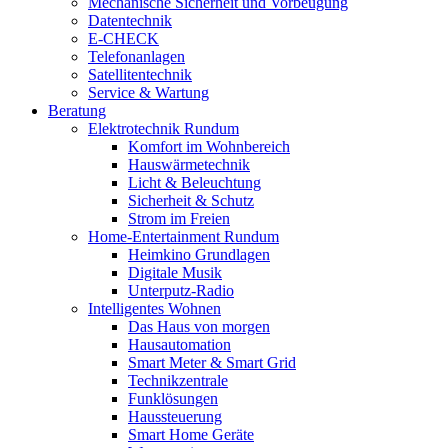
Mechanische Sicherheit und Vorbeugung
Datentechnik
E-CHECK
Telefonanlagen
Satellitentechnik
Service & Wartung
Beratung
Elektrotechnik Rundum
Komfort im Wohnbereich
Hauswärmetechnik
Licht & Beleuchtung
Sicherheit & Schutz
Strom im Freien
Home-Entertainment Rundum
Heimkino Grundlagen
Digitale Musik
Unterputz-Radio
Intelligentes Wohnen
Das Haus von morgen
Hausautomation
Smart Meter & Smart Grid
Technikzentrale
Funklösungen
Haussteuerung
Smart Home Geräte