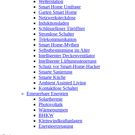
Wetterstation
Smart Home Umfrage
Garten Smart Home
Netzwerksteckdose
Induktionsladen
Schlüsselloser Türöffner
Stromlose Schalter
Telekommunikation
Smart Home-Mythen
Selbstbestimmung im Alter
Intelligenter Deckenventilator
Intelligente Lüftungssteuerung
Schutz vor Smart-Home-Hacker
Smarte Sanierung
Smarte Küche
Ambient Assisted Living
Kontaktlose Schalter
Erneuerbare Energien
Solarthermie
Photovoltaik
Wärmepumpen
BHKW
Kleinwindkraftanlagen
Energieerzeugung