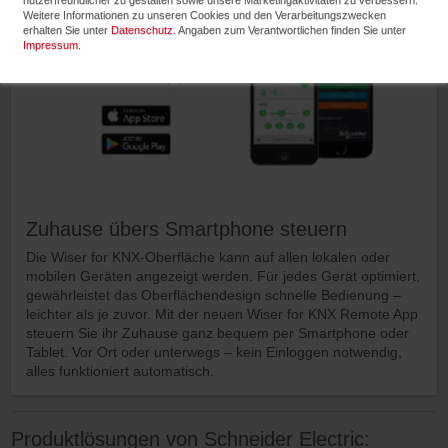
Weitere Informationen zu unseren Cookies und den Verarbeitungszwecken
erhalten Sie unter
Datenschutz
. Angaben zum Verantwortlichen finden Sie unter
Impressum
.
Zuhause übers Smartphone steuern
Die Wiser for KNX-Oberfläche kann auf allen lokalen oder
mobilen Geräten angezeigt werden. Für jedes Gerät optimiert,
gewährleistet das Oberflächendesign schnelle Bedienung –
leichter als je zuvor. Mit der neuen Wiser for KNX Remote App
steuern Sie ihr Zuhause ganz bequem per Smartphone oder
Tablet. Vor Ort oder unterwegs – kein Einloggen notwendig,
alles funktioniert automatisch.
Produktlösungen von Schneider Electric: