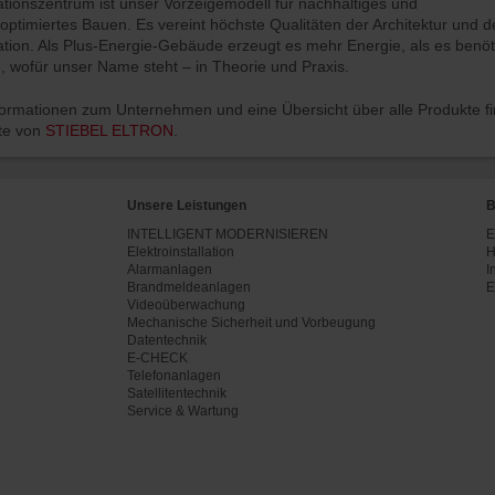
ionszentrum ist unser Vorzeigemodell für nachhaltiges und
ptimiertes Bauen. Es vereint höchste Qualitäten der Architektur und d
ion. Als Plus-Energie-Gebäude erzeugt es mehr Energie, als es benöti
, wofür unser Name steht – in Theorie und Praxis.
formationen zum Unternehmen und eine Übersicht über alle Produkte f
ite von
STIEBEL ELTRON
.
Unsere Leistungen
B
INTELLIGENT MODERNISIEREN
E
Elektroinstallation
H
Alarmanlagen
I
Brandmeldeanlagen
E
Videoüberwachung
Mechanische Sicherheit und Vorbeugung
Datentechnik
E-CHECK
Telefonanlagen
Satellitentechnik
Service & Wartung