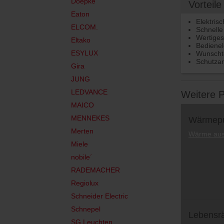
Doepke
Vorteile
Eaton
Elektris
ELCOM.
Schnell
Wertiges
Eltako
Bedienel
ESYLUX
Wunschte
Schutzar
Gira
JUNG
LEDVANCE
Weitere 
MAICO
MENNEKES
Wärmep
Merten
Wärme aus 
Miele
nobile´
RADEMACHER
Regiolux
Schneider Electric
Schnepel
Lebensr
SG Leuchten