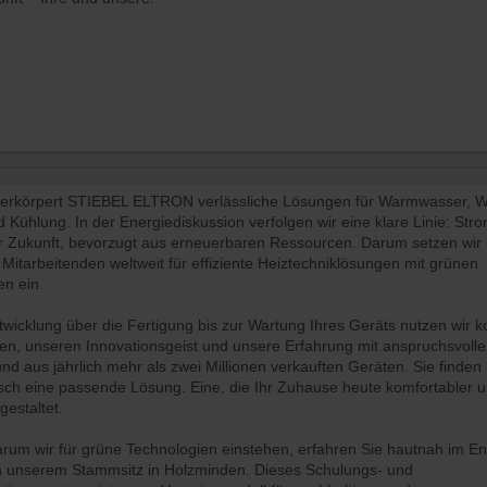
verkörpert STIEBEL ELTRON verlässliche Lösungen für Warmwasser, 
 Kühlung. In der Energiediskussion verfolgen wir eine klare Linie: Strom
r Zukunft, bevorzugt aus erneuerbaren Ressourcen. Darum setzen wir 
Mitarbeitenden weltweit für effiziente Heiztechniklösungen mit grünen
en ein.
twicklung über die Fertigung bis zur Wartung Ihres Geräts nutzen wir 
en, unseren Innovationsgeist und unsere Erfahrung mit anspruchsvoll
nd aus jährlich mehr als zwei Millionen verkauften Geräten. Sie finden 
ch eine passende Lösung. Eine, die Ihr Zuhause heute komfortabler 
estaltet.
rum wir für grüne Technologien einstehen, erfahren Sie hautnah im E
 unserem Stammsitz in Holzminden. Dieses Schulungs- und