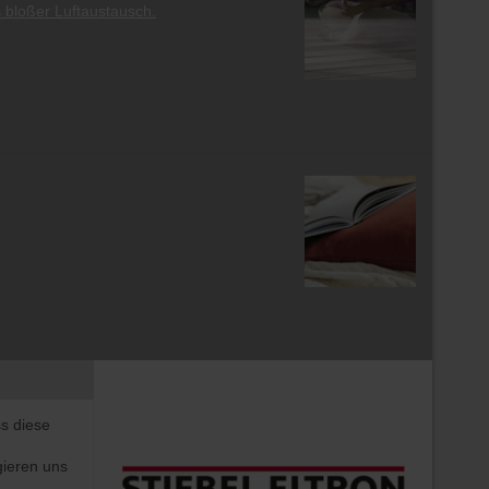
 bloßer Luftaustausch.
s diese
gieren uns