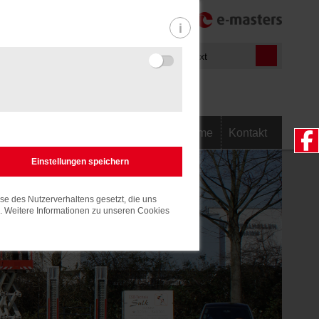
-540700
Informationen
m.de
Home
Kontakt
Light
e des Nutzerverhaltens gesetzt, die uns
n. Weitere Informationen zu unseren Cookies