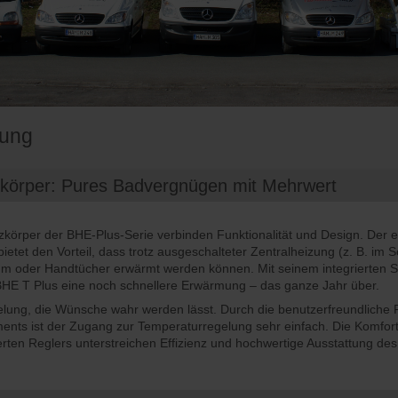
zung
körper: Pures Badvergnügen mit Mehrwert
zkörper der BHE-Plus-Serie verbinden Funktionalität und Design. Der e
ietet den Vorteil, dass trotz ausgeschalteter Zentralheizung (z. B. im
m oder Handtücher erwärmt werden können. Mit seinem integrierten S
 BHE T Plus eine noch schnellere Erwärmung – das ganze Jahr über.
ung, die Wünsche wahr werden lässt. Durch die benutzerfreundliche P
ents ist der Zugang zur Temperaturregelung sehr einfach. Die Komfor
erten Reglers unterstreichen Effizienz und hochwertige Ausstattung de