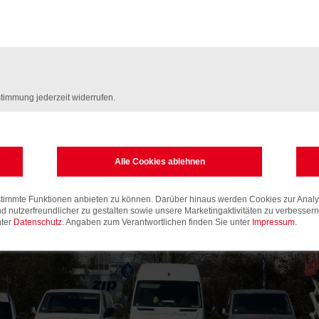
+49-2381
ESD-Technik Sulk e. K.
Werler Straße 202
59063 Hamm
E-Mail:
info(at)sulk-ham
timmung jederzeit widerrufen.
ung
timmte Funktionen anbieten zu können. Darüber hinaus werden Cookies zur Analys
nd nutzerfreundlicher zu gestalten sowie unsere Marketingaktivitäten zu verbesser
nter
Datenschutz
. Angaben zum Verantwortlichen finden Sie unter
Impressum
.