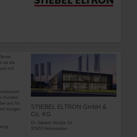
Wärme,
 ist die
uns mit
konsequent
en Kunden
bei uns für
STIEBEL ELTRON GmbH &
und morgen
Co. KG
Dr.-Stiebel-Straße 33
nergy
37603 Holzminden