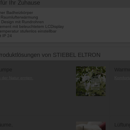
 für Ihr Zuhause
cher Badheizkörper
e Raumlufterwärmung
 Design mit Rundrohren
ement mit beleuchtetem LCDisplay
mperatur stufenlos einstellbar
t IP 24
Produktlösungen von STIEBEL ELTRON
umpe
Warmw
der Natur ernten.
Komfort
äume,
Lüftun