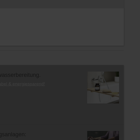
asserbereitung.
abel & energiesparend!
gsanlagen: