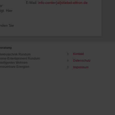
E-Mail:
info-center(at)stiebel-eltron.de
er
gt. Hier
inden Sie
eratung
Kontakt
lektrotechnik Rundum
ome-Entertainment Rundum
Datenschutz
ntelligentes Wohnen
rneuerbare Energien
Impressum