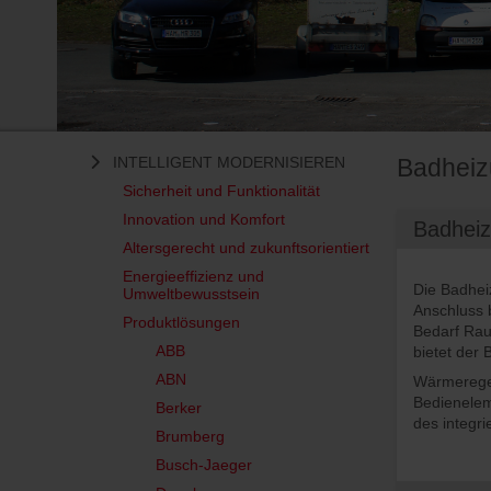
INTELLIGENT MODERNISIEREN
Badhei
Sicherheit und Funktionalität
Innovation und Komfort
Badheiz
Altersgerecht und zukunftsorientiert
Energieeffizienz und
Die Badhei
Umweltbewusstsein
Anschluss b
Produktlösungen
Bedarf Rau
ABB
bietet der
ABN
Wärmeregel
Bedienelem
Berker
des integri
Brumberg
Busch-Jaeger