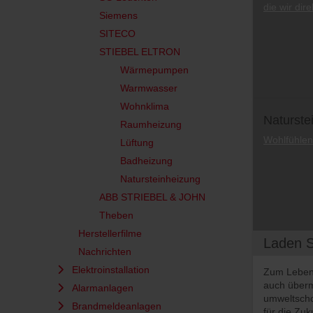
die wir dir
Siemens
SITECO
STIEBEL ELTRON
Wärmepumpen
Warmwasser
Wohnklima
Naturste
Raumheizung
Wohlfühlen
Lüftung
Badheizung
Natursteinheizung
ABB STRIEBEL & JOHN
Theben
Herstellerfilme
Laden S
Nachrichten
Elektroinstallation
Zum Leben 
auch überm
Alarmanlagen
umweltscho
Brandmeldeanlagen
für die Zuk