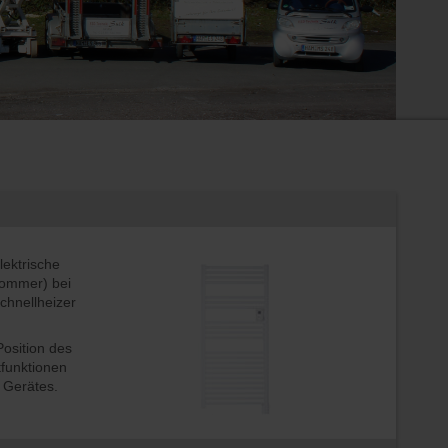
lektrische
 Sommer) bei
chnellheizer
osition des
tfunktionen
s Gerätes.