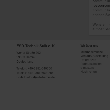
Kommunikat
ressourceno
Kommunikat
erleben Sie
Weitere In
auf der Se
ESD-Technik Sulk e. K.
Wir über uns
Mitarbeitersuche
Werler Straße 202
Verkauf / Ausstellung
59063 Hamm
Referenzen
Deutschland
Partnerschaften
e-masters
Telefon:
+49-2381-540700
Nachrichten
Telefax: +49-2381-6608286
E-Mail:
info(at)sulk-hamm.de