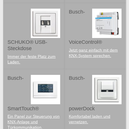
Busch-
SCHUKO® USB-
VoiceControl®
Steckdose
Jetzt ganz einfach mit dem
KNX-System sprechen.
Immer der feste Platz zum
Laden.
Busch-
Busch-
SmartTouch®
powerDock
Ein Panel zur Steuerung von
Komfortabel laden und
KNX-Anlage und
vernetzen.
Türkommunikation.