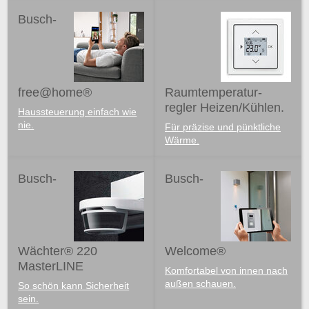
Busch-
free@home®
Raumtemperatur-
regler Heizen/Kühlen.
Haussteuerung einfach wie
nie.
Für präzise und pünktliche
Wärme.
Busch-
Busch-
Wächter® 220
Welcome®
MasterLINE
Komfortabel von innen nach
außen schauen.
So schön kann Sicherheit
sein.