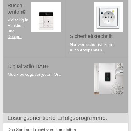
Busch-
tenton®
Vielseitig in
Funktion
und
Sicherheitstechnik
Design.
Nur wer sicher ist, kann
auch entspannen.
Digitalradio DAB+
Musik bewegt. An jedem Ort.
Lösungsorientierte Erfolgsprogramme.
Das Sortiment reicht vom kompletten