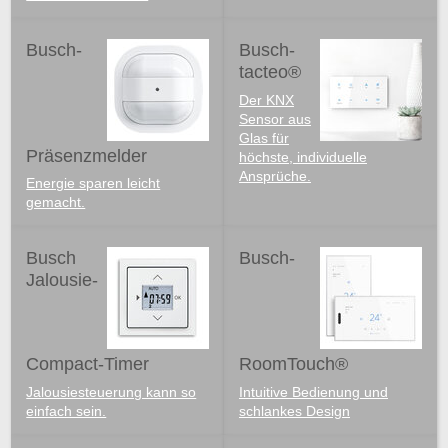
Busch-
Busch-
tacteo®
Der KNX
Sensor aus
Glas für
Präsenzmelder
höchste, individuelle
Ansprüche.
Energie sparen leicht
gemacht.
Busch
Busch-
Jalousie-
Compact-Timer
RoomTouch®
Jalousiesteuerung kann so
Intuitive Bedienung und
einfach sein.
schlankes Design