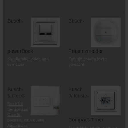
Busch-
Busch-
powerDock
Präsenzmelder
Komfortabel laden und
Energie sparen leicht
vernetzen.
gemacht.
Busch-
Busch
tacteo®
Jalousie-
Der KNX
Sensor aus
Glas für
Compact-Timer
höchste, individuelle
Ansprüche.
Jalousiesteuerung kann so