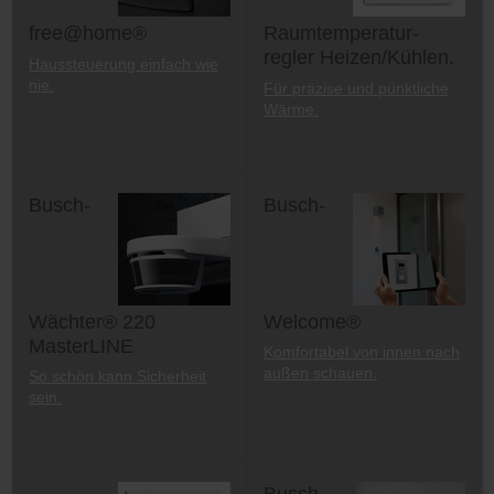
free@home®
Raumtemperatur-
regler Heizen/Kühlen.
Haussteuerung einfach wie
nie.
Für präzise und pünktliche
Wärme.
Busch-
Busch-
Wächter® 220
Welcome®
MasterLINE
Komfortabel von innen nach
außen schauen.
So schön kann Sicherheit
sein.
Busch-