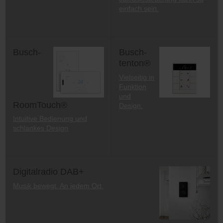
einfach sein.
Busch-
Busch-
tenton®
Vielseitig in
Funktion
und
RoomTouch®
Design.
Intuitive Bedienung und
schlankes Design
Digitalradio DAB+
Musik bewegt. An jedem Ort.